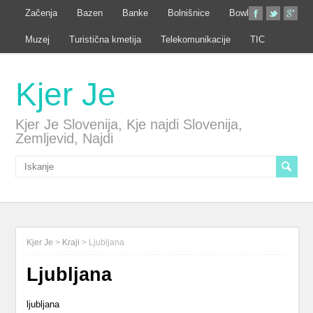
Začenja
Bazen
Banke
Bolnišnice
Bowling
Muzej
Turistična kmetija
Telekomunikacije
TIC
Kjer Je
Kjer Je Slovenija, Kje najdi Slovenija,
Zemljevid, Najdi
Kjer Je
>
Kraji
>
Ljubljana
Ljubljana
ljubljana