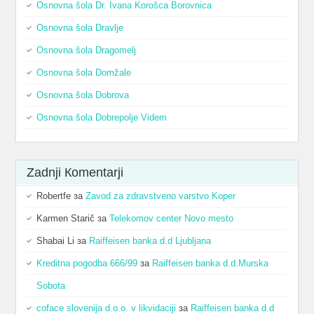
Osnovna šola Dr. Ivana Korošca Borovnica
Osnovna šola Dravlje
Osnovna šola Dragomelj
Osnovna šola Domžale
Osnovna šola Dobrova
Osnovna šola Dobrepolje Videm
Zadnji Кomentarji
Robertfe
за
Zavod za zdravstveno varstvo Koper
Karmen Starič
за
Telekomov center Novo mesto
Shabai Li
за
Raiffeisen banka d.d Ljubljana
Kreditna pogodba 666/99
за
Raiffeisen banka d.d.Murska
Sobota
coface slovenija d.o.o. v likvidaciji
за
Raiffeisen banka d.d