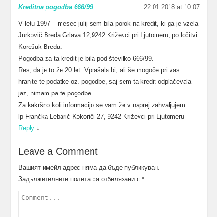
Kreditna pogodba 666/99
22.01.2018 at 10:07
V letu 1997 – mesec julij sem bila porok na kredit, ki ga je vzela
Jurkovič Breda Grlava 12,9242 Križevci pri Ljutomeru, po ločitvi
Korošak Breda.
Pogodba za ta kredit je bila pod številko 666/99.
Res, da je to že 20 let. Vprašala bi, ali še mogoče pri vas
hranite te podatke oz. pogodbe, saj sem ta kredit odplačevala
jaz, nimam pa te pogodbe.
Za kakršno koli informacijo se vam že v naprej zahvaljujem.
lp Frančka Lebarič Kokoriči 27, 9242 Križevci pri Ljutomeru
Reply
↓
Leave a Comment
Вашият имейл адрес няма да бъде публикуван.
Задължителните полета са отбелязани с
*