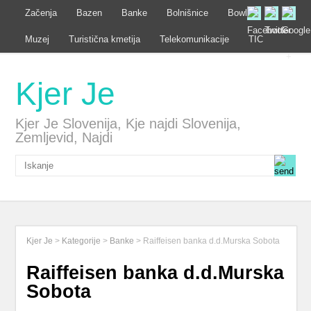
Začenja
Bazen
Banke
Bolnišnice
Bowling
Muzej
Turistična kmetija
Telekomunikacije
TIC
Kjer Je
Kjer Je Slovenija, Kje najdi Slovenija,
Zemljevid, Najdi
Kjer Je
>
Kategorije
>
Banke
>
Raiffeisen banka d.d.Murska Sobota
Raiffeisen banka d.d.Murska
Sobota