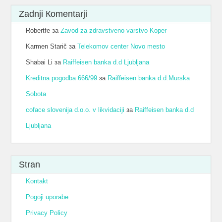
Zadnji Кomentarji
Robertfe
за
Zavod za zdravstveno varstvo Koper
Karmen Starič
за
Telekomov center Novo mesto
Shabai Li
за
Raiffeisen banka d.d Ljubljana
Kreditna pogodba 666/99
за
Raiffeisen banka d.d.Murska
Sobota
coface slovenija d.o.o. v likvidaciji
за
Raiffeisen banka d.d
Ljubljana
Stran
Kontakt
Pogoji uporabe
Privacy Policy