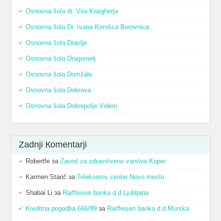
Osnovna šola dr. Vita Kraigherja
Osnovna šola Dr. Ivana Korošca Borovnica
Osnovna šola Dravlje
Osnovna šola Dragomelj
Osnovna šola Domžale
Osnovna šola Dobrova
Osnovna šola Dobrepolje Videm
Zadnji Кomentarji
Robertfe
за
Zavod za zdravstveno varstvo Koper
Karmen Starič
за
Telekomov center Novo mesto
Shabai Li
за
Raiffeisen banka d.d Ljubljana
Kreditna pogodba 666/99
за
Raiffeisen banka d.d.Murska