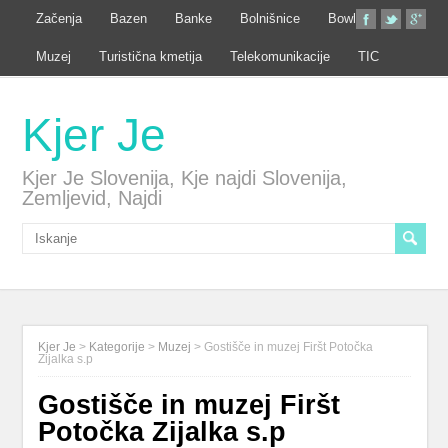
Začenja
Bazen
Banke
Bolnišnice
Bowling
Muzej
Turistična kmetija
Telekomunikacije
TIC
Kjer Je
Kjer Je Slovenija, Kje najdi Slovenija,
Zemljevid, Najdi
Kjer Je
>
Kategorije
>
Muzej
>
Gostišče in muzej Firšt Potočka
Zijalka s.p
Gostišče in muzej Firšt
Potočka Zijalka s.p