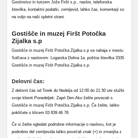
Gostinstvo in turizem Jože Firšt s.p., naslov, telefonska
številka, kontaktni podatki, zemljevid, lahko čas, komentarji so
na voljo na naši spletni strani.
Gostišče in muzej Firšt Potočka
Zijalka s.p
Gostišče in muzej Firšt Potočka Zijalka s.p se nahaja v mestu
Solčava z naslovom: Logarska Dolina 1a. poštna številka 3335
Gostišče in muzej Firšt Potočka Zijalka s.p.
Delovni čas:
Z delovni čas od Torek do Nedelja od 12:00 do 21:30 ure službi
svoje klienti.Ponedeljek: Zaprt Den.Ako želite povezati s
Gostišče in muzej Firšt Potočka Zijalka s.p. Če želite, lahko
pokličete s klicem 03 839 46 78.
Če si želite ogledati podrobne informacije o naslovu, kot je
podrobno del zemljevida lahko povečali znak (+) in zmanjša z